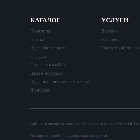
КАТАЛОГ
УСЛУГИ
Памятники
Доставка
Плитка
Установка
Надгробные плиты
Благоустройство за
Оградки
Столы и скамейки
Вазы и полувазы
Изделия из литьевого мрамора
Лампадки
Сайт носит информационный характер и не является публичной офер
Соглашение на обработку персональных данных